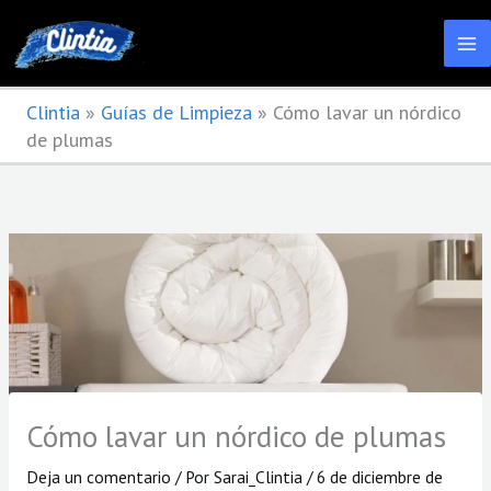
Ir
al
contenido
Clintia
»
Guías de Limpieza
»
Cómo lavar un nórdico
de plumas
Cómo lavar un nórdico de plumas
Deja un comentario
/ Por
Sarai_Clintia
/
6 de diciembre de