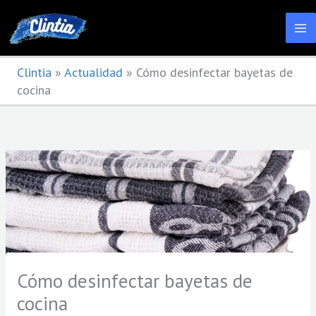
Ir
al
contenido
Clintia
»
Actualidad
»
Cómo desinfectar bayetas de
cocina
Cómo desinfectar bayetas de
cocina