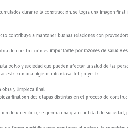
 acumulados durante la construcción, se logra una imagen fina
.
cto contribuye a mantener buenas relaciones con proveedores
 obra de construcción es
importante por razones de salud y es
ula polvo y suciedad que pueden afectar la salud de las per
itar esto con una higiene minuciosa del proyecto.
 obra y limpieza final
pieza final son dos etapas distintas en el proceso
de construc
ión de un edificio, se genera una gran cantidad de suciedad, 
za de
forma periódica para mantener el orden y la seguridad
e