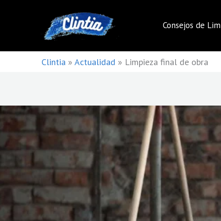
Ir
al
Consejos de Lim
contenido
Clintia
»
Actualidad
»
Limpieza final de obra