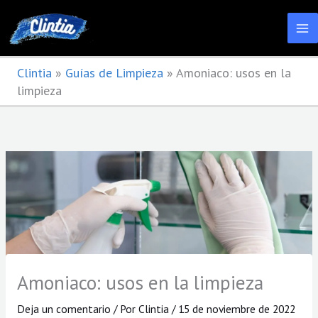
Ir
al
contenido
Clintia
»
Guías de Limpieza
»
Amoniaco: usos en la
limpieza
Amoniaco: usos en la limpieza
Deja un comentario
/ Por
Clintia
/
15 de noviembre de 2022