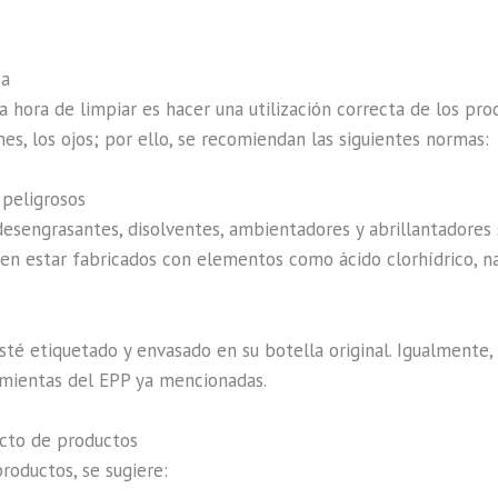
za
a hora de limpiar es hacer una utilización correcta de los pr
nes, los ojos; por ello, se recomiendan las siguientes normas:
 peligrosos
desengrasantes, disolventes, ambientadores y abrillantadores 
den estar fabricados con elementos como ácido clorhídrico, naf
é etiquetado y envasado en su botella original. Igualmente, 
amientas del EPP ya mencionadas.
cto de productos
roductos, se sugiere: