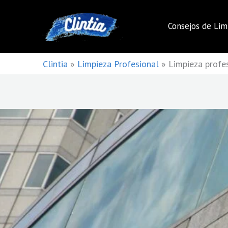
Ir
al
Consejos de Lim
contenido
Clintia
»
Limpieza Profesional
»
Limpieza profe