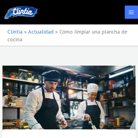
Ir
al
contenido
Clintia
»
Actualidad
»
Cómo limpiar una plancha de
cocina