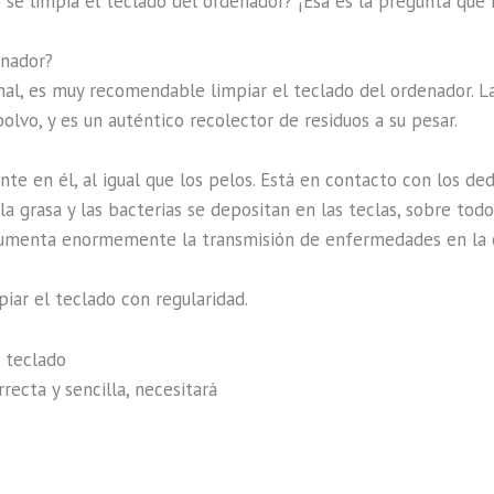
 se limpia el teclado del ordenador? ¡Esa es la pregunta qu
enador?
nal, es muy recomendable limpiar el teclado del ordenador. La
lvo, y es un auténtico recolector de residuos a su pesar.
te en él, al igual que los pelos. Está en contacto con los de
grasa y las bacterias se depositan en las teclas, sobre todo
umenta enormemente la transmisión de enfermedades en la o
piar el teclado con regularidad.
l teclado
recta y sencilla, necesitará