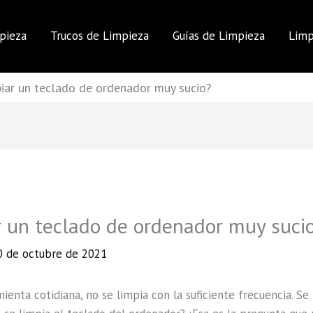
pieza
Trucos de Limpieza
Guías de Limpieza
Limp
iar un teclado de ordenador muy sucio?
 un teclado de ordenador muy suci
0 de octubre de 2021
ienta cotidiana, no se limpia con la suficiente frecuencia. Se