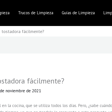
pieza
Trucos de Limpieza
Guías de Limpieza
Limp
 tostadora fácilmente?
ostadora fácilmente?
 de noviembre de 2021
 en la cocina, que se utiliza todos los días. Pero, ¿sabe cuánd