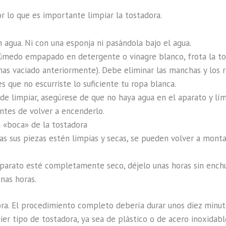
r lo que es importante limpiar la tostadora.
 agua. Ni con una esponja ni pasándola bajo el agua.
úmedo empapado en detergente o vinagre blanco, frota la tost
as vaciado anteriormente). Debe eliminar las manchas y los r
es que no escurriste lo suficiente tu ropa blanca.
e limpiar, asegúrese de que no haya agua en el aparato y lí
tes de volver a encenderlo.
 «boca» de la tostadora
as sus piezas estén limpias y secas, se pueden volver a montar
aparato esté completamente seco, déjelo unas horas sin enchuf
nas horas.
ora. El procedimiento completo debería durar unos diez minut
ier tipo de tostadora, ya sea de plástico o de acero inoxidabl