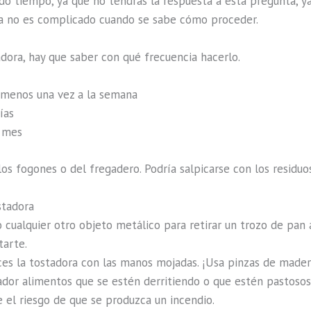
tiempo, ya que no tendrás la respuesta a esta pregunta, ya 
ra no es complicado cuando se sabe cómo proceder.
dora, hay que saber con qué frecuencia hacerlo.
l menos una vez a la semana
ías
l mes
os fogones o del fregadero. Podría salpicarse con los residuos 
stadora
o cualquier otro objeto metálico para retirar un trozo de pan
tarte.
es la tostadora con las manos mojadas. ¡Usa pinzas de mader
dor alimentos que se estén derritiendo o que estén pastosos
e el riesgo de que se produzca un incendio.